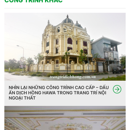
CÔNG TRÌNH KHÁC
NHÌN LẠI NHỮNG CÔNG TRÌNH CAO CẤP – DẤU
ẤN DỊCH HỒNG HAWA TRONG TRANG TRÍ NỘI
NGOẠI THẤT