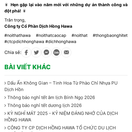
🎇
Hẹn gặp lại vào năm mới với những dự án thành công và
đột phá!
🎇
Trân trọng,
Công ty Cổ Phần Dịch Hồng Hawa
#noithathawa #noithatcaocap #noithat #thongbaonghitet
#ctcpdichhonghawa #dichhonghawa
Chia sẻ:
BÀI VIẾT KHÁC
Dấu Ấn Không Gian – Tinh Hoa Từ Phào Chỉ Nhựa PU
Dịch Hồn
Thông báo nghỉ tết âm lịch Bính Ngọ 2026
Thông báo nghỉ tết dương lịch 2026
KỲ NGHỈ MÁT 2025 - KỶ NIỆM ĐÁNG NHỚ CỦA DỊCH
HỒNG HAWA
CÔNG TY CP DỊCH HỒNG HAWA TỔ CHỨC DU LỊCH