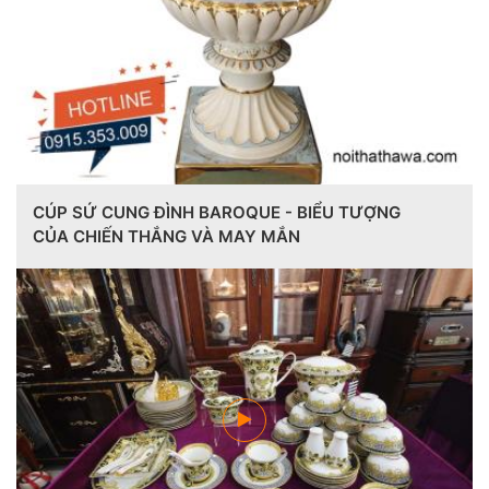
CÚP SỨ CUNG ĐÌNH BAROQUE - BIỂU TƯỢNG
CỦA CHIẾN THẮNG VÀ MAY MẮN