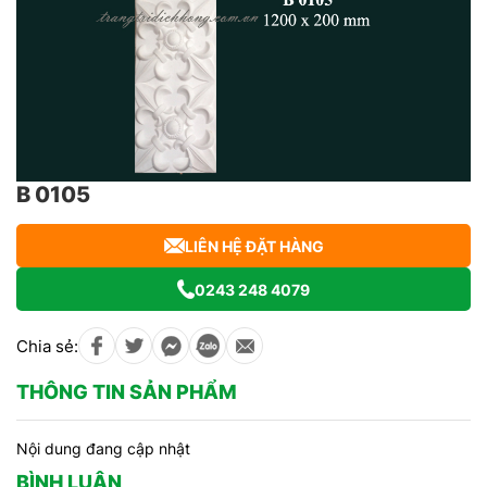
B 0105
LIÊN HỆ ĐẶT HÀNG
0243 248 4079
Chia sẻ:
THÔNG TIN SẢN PHẨM
Nội dung đang cập nhật
BÌNH LUẬN