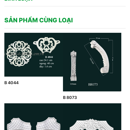
SẢN PHẨM CÙNG LOẠI
B 4044
B 8073