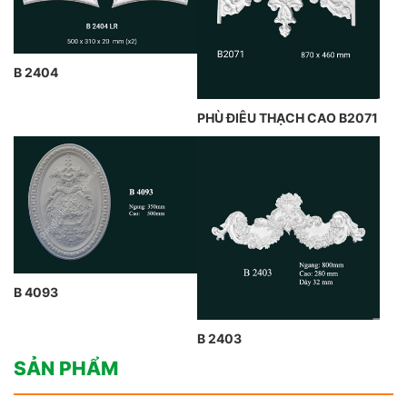
B 2404
PHÙ ĐIÊU THẠCH CAO B2071
B 4093
B 2403
SẢN PHẨM