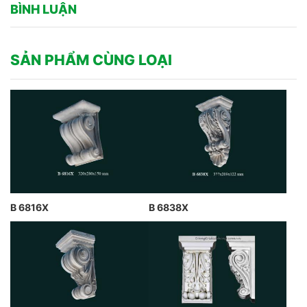
BÌNH LUẬN
SẢN PHẨM CÙNG LOẠI
B 6816X
B 6838X