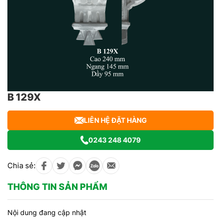
B 129X
LIÊN HỆ ĐẶT HÀNG
0243 248 4079
Chia sẻ:
THÔNG TIN SẢN PHẨM
Nội dung đang cập nhật