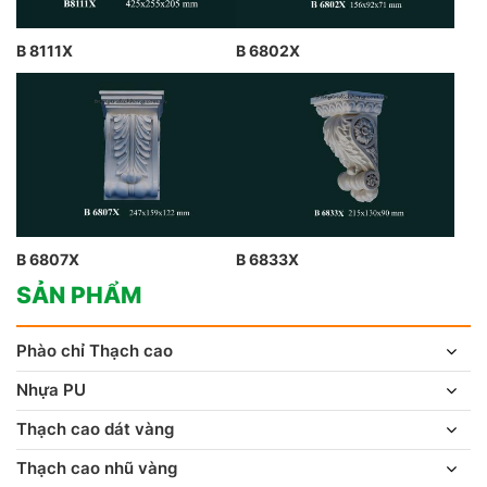
B 8111X
B 6802X
B 6807X
B 6833X
SẢN PHẨM
Phào chỉ Thạch cao
Nhựa PU
Thạch cao dát vàng
Thạch cao nhũ vàng