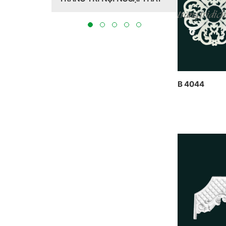
Hồng Hawa thiết kế, thi công
CT CP D
tại Bắc Ninh 2023
THỰC HI
BẮC NIN
B 4044