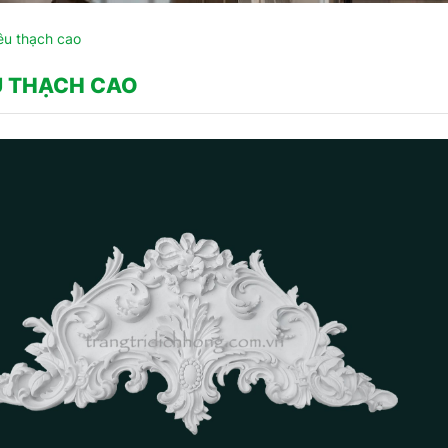
êu thạch cao
U THẠCH CAO