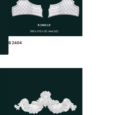
ạch cao dát vàng kết hợp đèn
ần nghệ thuật của CT Dịch
ng Hawa thiết kế và thi công
B 2404