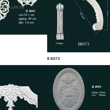
th
CÔNG TY DỊCH HỒNG HAWA
ỊCH HỒNG HAWA
tr
THIẾT KẾ VÀ THI CÔNG THEO
ỆN TẠI PENHOUSE
Hồ
PHONG CÁCH TRANG TRÍ NỘI
H
THẤT PHÁP
B 8073