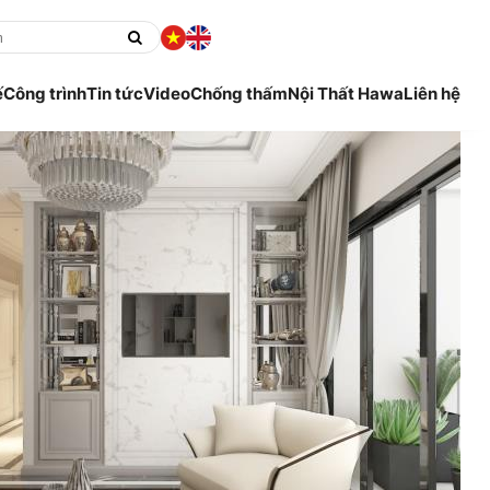
ế
Công trình
Tin tức
Video
Chống thấm
Nội Thất Hawa
Liên hệ