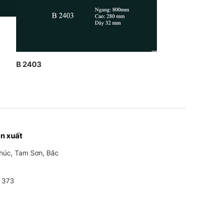
B 2403
n xuất
Phúc, Tam Sơn, Bắc
 373