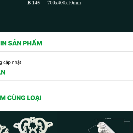
IN SẢN PHẨM
g cập nhật
ẬN
M CÙNG LOẠI
CÔNG TRÌNH SỬ DỤNG PHÀO
O CHỈ THẠCH CAO -
Cô
CHỈ HOA VĂN THẠCH CAO DO
 TRANG TRÍ TRẦN DO