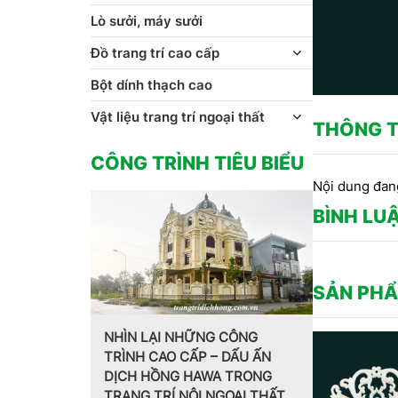
Lò sưởi, máy sưởi
Đồ trang trí cao cấp
Bột dính thạch cao
Vật liệu trang trí ngoại thất
THÔNG T
CÔNG TRÌNH TIÊU BIỂU
Nội dung đan
BÌNH LU
SẢN PHẨ
G CÔNG
– DẤU ẤN
Trang trí nội thất theo phong
MẪU PHÀ
WA TRONG
cách Pháp do CT CP Dịch
HOA VĂN
NGOẠI THẤT