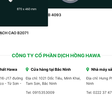
B 4093
HẠCH CAO B2071
CÔNG TY CỔ PHẦN DỊCH HỒNG HAWA
Thất Hawa
Cửa hàng tại Bắc Ninh
Nhà máy sả
J16-J17 đường
Địa chỉ: 1021 Dốc Tiêu, Minh Khai,
Địa chỉ: Hưng 
co - Từ Sơn -
Tam Sơn, Bắc Ninh
Ninh
Tel: 0915353009
Tel:
0222 37 47