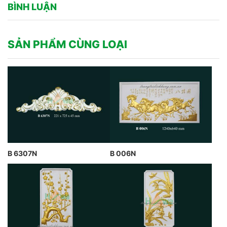
BÌNH LUẬN
SẢN PHẨM CÙNG LOẠI
B 6307N
B 006N