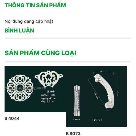
THÔNG TIN SẢN PHẨM
Nội dung đang cập nhật
BÌNH LUẬN
SẢN PHẨM CÙNG LOẠI
B 4044
B 8073