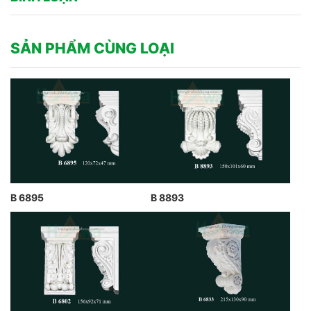
SẢN PHẨM CÙNG LOẠI
B 6895
B 8893