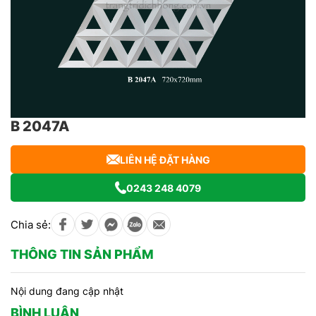
B 2047A
LIÊN HỆ ĐẶT HÀNG
0243 248 4079
Chia sẻ:
THÔNG TIN SẢN PHẨM
Nội dung đang cập nhật
BÌNH LUẬN