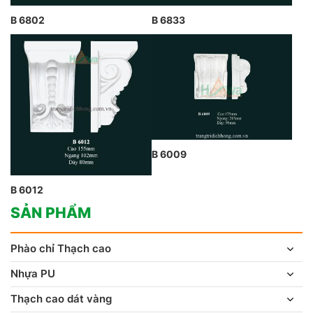
B 6802
B 6833
B 6009
B 6012
SẢN PHẨM
Phào chỉ Thạch cao
Nhựa PU
Thạch cao dát vàng