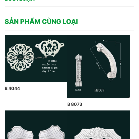
SẢN PHẨM CÙNG LOẠI
B 4044
B 8073