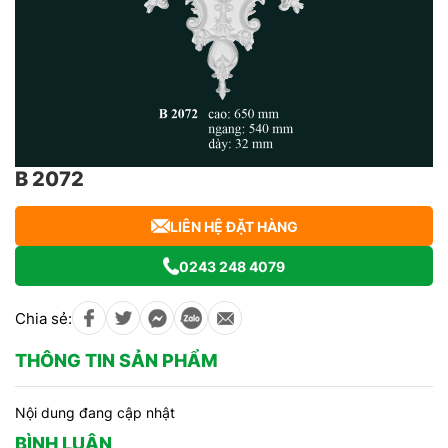
B 2072
LIÊN HỆ ĐẶT HÀNG
0243 248 4079
Chia sẻ:
THÔNG TIN SẢN PHẨM
Nội dung đang cập nhật
BÌNH LUẬN