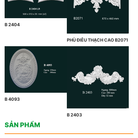
B 2404
PHÙ ĐIÊU THẠCH CAO B2071
B 4093
B 2403
SẢN PHẨM