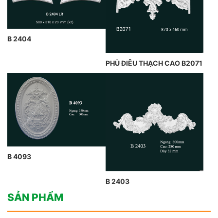
B 2404
PHÙ ĐIÊU THẠCH CAO B2071
B 4093
B 2403
SẢN PHẨM