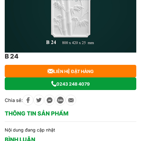
B 24
LIÊN HỆ ĐẶT HÀNG
0243 248 4079
Chia sẻ:
THÔNG TIN SẢN PHẨM
Nội dung đang cập nhật
BÌNH LUẬN