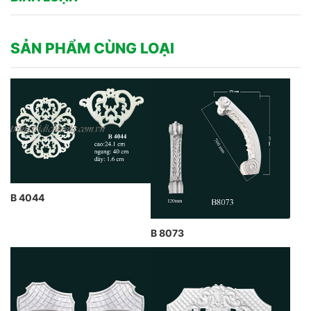
SẢN PHẨM CÙNG LOẠI
B 4044
B 8073