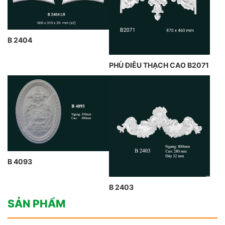
B 2404
PHÙ ĐIÊU THẠCH CAO B2071
B 4093
B 2403
SẢN PHẨM