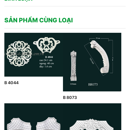
SẢN PHẨM CÙNG LOẠI
B 4044
B 8073