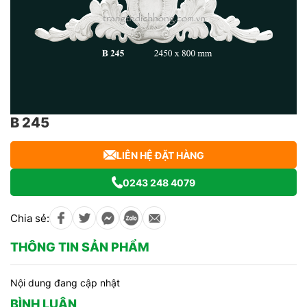
B 245
LIÊN HỆ ĐẶT HÀNG
0243 248 4079
Chia sẻ:
THÔNG TIN SẢN PHẨM
Nội dung đang cập nhật
BÌNH LUẬN