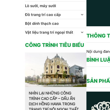
Lò sưởi, máy sưởi
Đồ trang trí cao cấp
Bột dính thạch cao
Vật liệu trang trí ngoại thất
THÔNG T
CÔNG TRÌNH TIÊU BIỂU
Nội dung đan
BÌNH LU
SẢN PHẨ
 NHỮNG CÔNG
O CẤP – DẤU ẤN
Trang trí nội thất theo phong
MẪ
NG HAWA TRONG
cách Pháp do CT CP Dịch
HO
Í NỘI NGOẠI THẤT