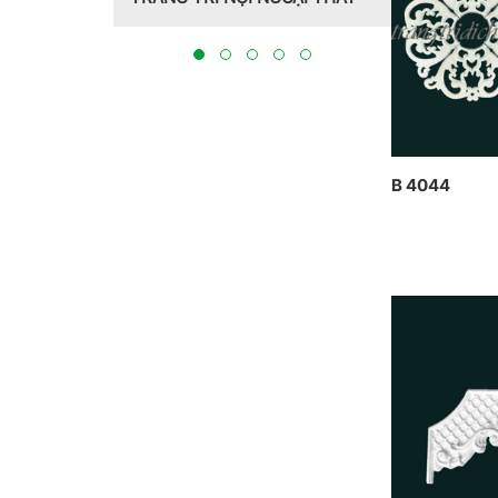
Hồng Hawa thiết kế, thi công
CT
tại Bắc Ninh 2023
TH
BẮ
B 4044