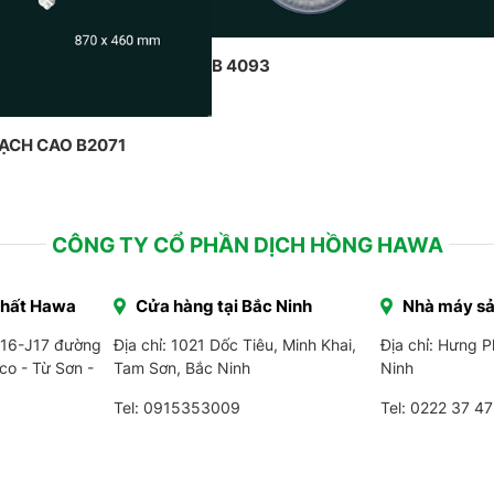
B 4093
HẠCH CAO B2071
CÔNG TY CỔ PHẦN DỊCH HỒNG HAWA
Thất Hawa
Cửa hàng tại Bắc Ninh
Nhà máy sả
J16-J17 đường
Địa chỉ: 1021 Dốc Tiêu, Minh Khai,
Địa chỉ: Hưng 
co - Từ Sơn -
Tam Sơn, Bắc Ninh
Ninh
Tel: 0915353009
Tel:
0222 37 47