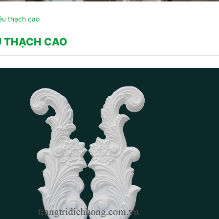
êu thạch cao
U THẠCH CAO