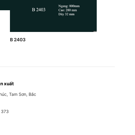
B 2403
n xuất
Phúc, Tam Sơn, Bắc
 373