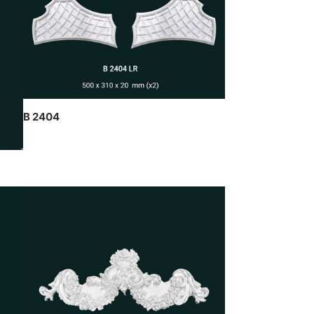
thạch cao dát vàng kết hợp đèn
trần nghệ thuật của CT Dịch
Hồng Hawa thiết kế và thi công
B 2404