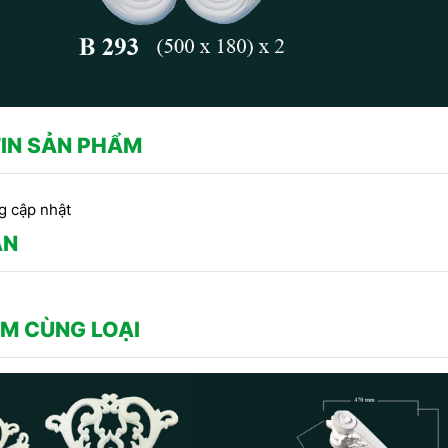
IN SẢN PHẨM
g cập nhật
ẬN
M CÙNG LOẠI
CÔNG TRÌNH SỬ DỤNG PHÀO
U PHÀO CHỈ THẠCH CAO -
CHỈ HOA VĂN THẠCH CAO DO
A VĂN TRANG TRÍ TRẦN DO