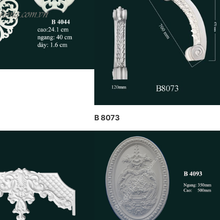
CÔNG TY DỊCH HỒNG HAWA
 CP DỊCH HỒNG HAWA
THIẾT KẾ VÀ THI CÔNG THEO
ỰC HIỆN TẠI PENHOUSE
PHONG CÁCH TRANG TRÍ NỘI
C NINH
THẤT PHÁP
B 8073