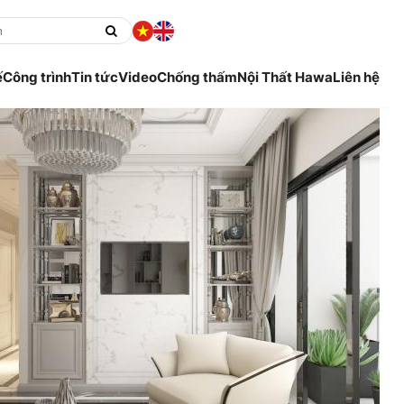
ế
Công trình
Tin tức
Video
Chống thấm
Nội Thất Hawa
Liên hệ