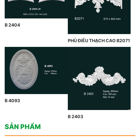
B 2404
PHÙ ĐIÊU THẠCH CAO B2071
B 4093
B 2403
SẢN PHẨM