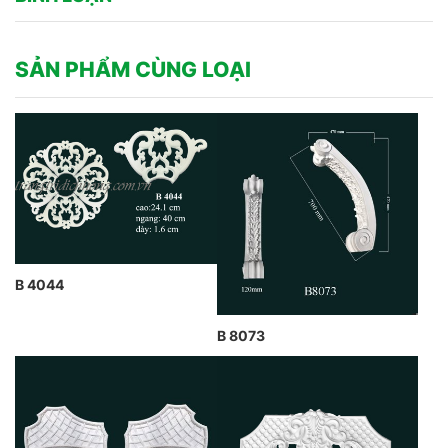
SẢN PHẨM CÙNG LOẠI
B 4044
B 8073