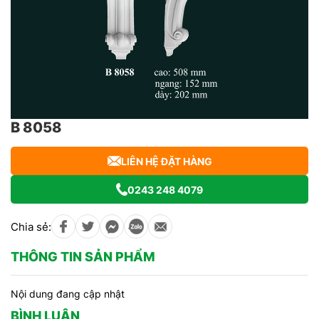
B 8058
LIÊN HỆ ĐẶT HÀNG
0243 248 4079
Chia sẻ:
THÔNG TIN SẢN PHẨM
Nội dung đang cập nhật
BÌNH LUẬN