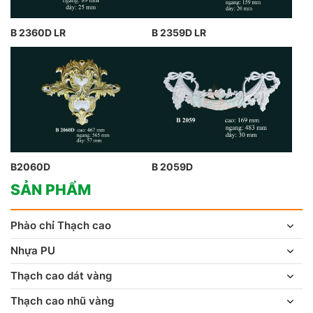
B 2360D LR
B 2359D LR
B2060D
B 2059D
SẢN PHẨM
Phào chỉ Thạch cao
Nhựa PU
Thạch cao dát vàng
Thạch cao nhũ vàng