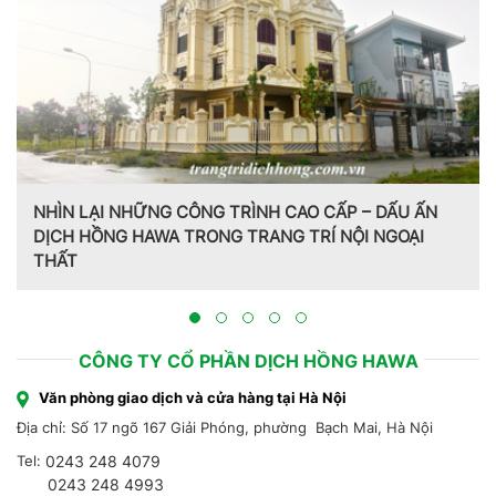
N LẠI NHỮNG CÔNG TRÌNH CAO CẤP – DẤU ẤN
H HỒNG HAWA TRONG TRANG TRÍ NỘI NGOẠI
T
Trang tr
Hồng Haw
CÔNG TY CỔ PHẦN DỊCH HỒNG HAWA
Văn phòng giao dịch và cửa hàng tại Hà Nội
Địa chỉ: Số 17 ngõ 167 Giải Phóng, phường Bạch Mai, Hà Nội
Tel:
0243 248 4079
0243 248 4993