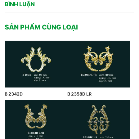
BÌNH LUẬN
SẢN PHẨM CÙNG LOẠI
B 2342D
B 2358D LR