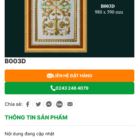
B003D
LIÊN HỆ ĐẶT HÀNG
0243 248 4079
Chia sẻ:
THÔNG TIN SẢN PHẨM
Nội dung đang cập nhật