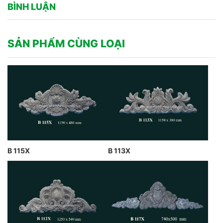
BÌNH LUẬN
SẢN PHẨM CÙNG LOẠI
B 115X
B 113X