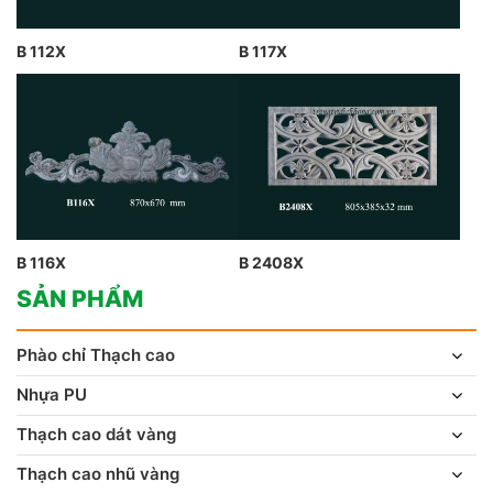
B 112X
B 117X
B 116X
B 2408X
SẢN PHẨM
Phào chỉ Thạch cao
Nhựa PU
Thạch cao dát vàng
Thạch cao nhũ vàng