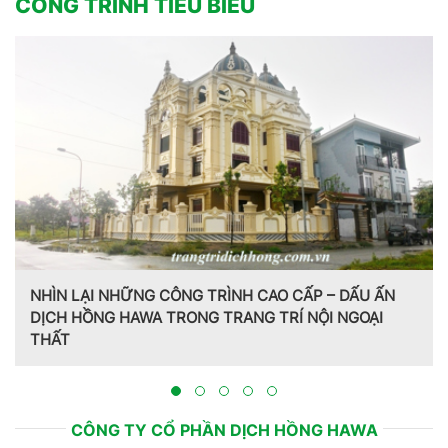
CÔNG TRÌNH TIÊU BIỂU
NHÌN LẠI NHỮNG CÔNG TRÌNH CAO CẤP – DẤU ẤN
DỊCH HỒNG HAWA TRONG TRANG TRÍ NỘI NGOẠI
THẤT
CÔNG TY CỔ PHẦN DỊCH HỒNG HAWA