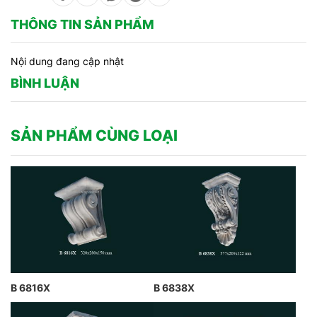
THÔNG TIN SẢN PHẨM
Nội dung đang cập nhật
BÌNH LUẬN
SẢN PHẨM CÙNG LOẠI
B 6816X
B 6838X