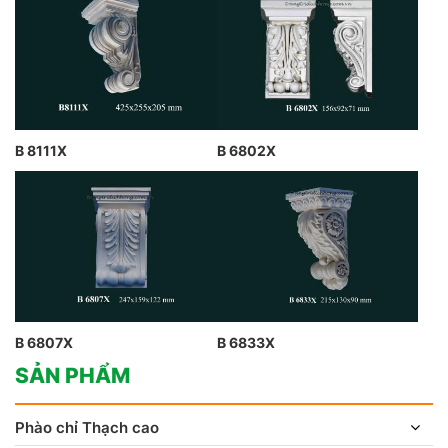
B 8111X
B 6802X
B 6807X
B 6833X
SẢN PHẨM
Phào chỉ Thạch cao