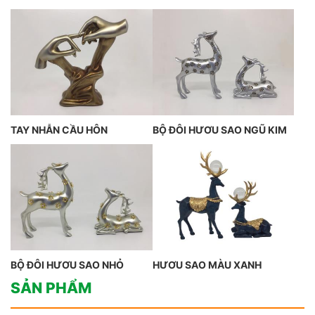
TAY NHẪN CẦU HÔN
BỘ ĐÔI HƯƠU SAO NGŨ KIM
BỘ ĐÔI HƯƠU SAO NHỎ
HƯƠU SAO MÀU XANH
SẢN PHẨM