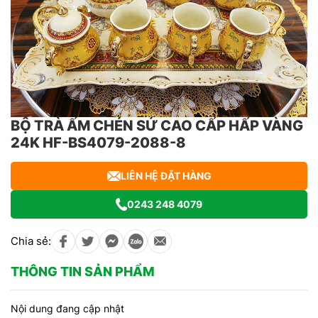
BỘ TRÀ ẤM CHÉN SỨ CAO CẤP HẤP VÀNG
24K HF-BS4079-2088-8
LIÊN HỆ ĐẶT HÀNG
0243 248 4079
Chia sẻ:
THÔNG TIN SẢN PHẨM
Nội dung đang cập nhật