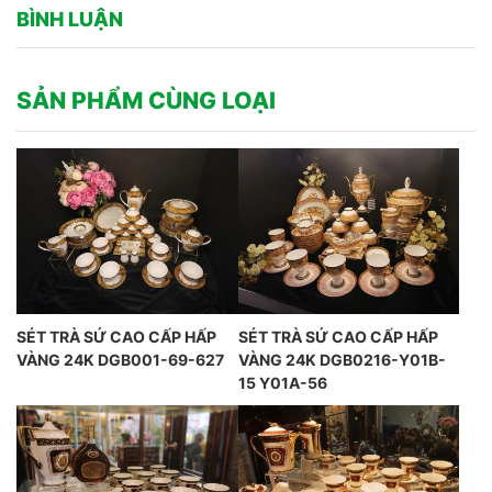
BÌNH LUẬN
SẢN PHẨM CÙNG LOẠI
SÉT TRÀ SỨ CAO CẤP HẤP
SÉT TRÀ SỨ CAO CẤP HẤP
VÀNG 24K DGB001-69-627
VÀNG 24K DGB0216-Y01B-
15 Y01A-56