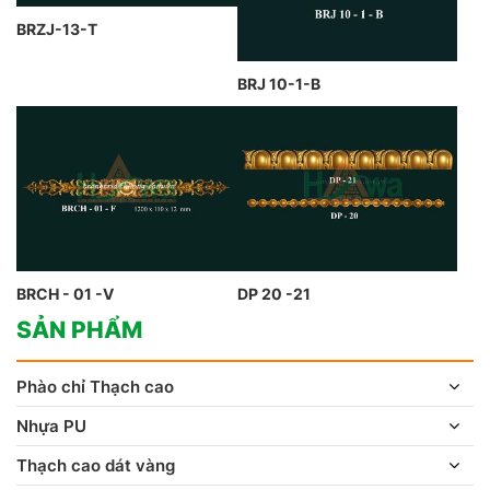
BRZJ-13-T
BRJ 10-1-B
BRCH - 01 -V
DP 20 -21
SẢN PHẨM
Phào chỉ Thạch cao
Nhựa PU
Thạch cao dát vàng