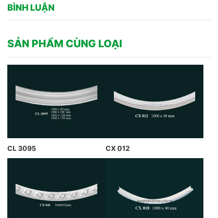
BÌNH LUẬN
SẢN PHẨM CÙNG LOẠI
CL 3095
CX 012