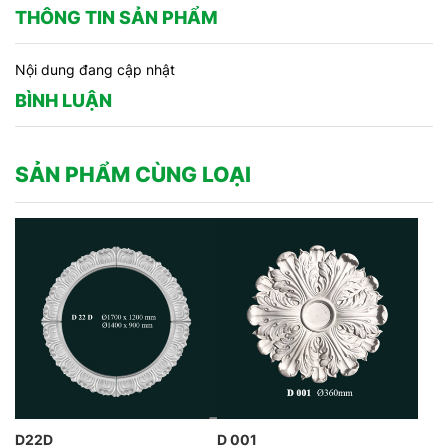
THÔNG TIN SẢN PHẨM
Nội dung đang cập nhật
BÌNH LUẬN
SẢN PHẨM CÙNG LOẠI
D22D
D 001