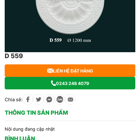
D 559
LIÊN HỆ ĐẶT HÀNG
0243 248 4079
Chia sẻ:
THÔNG TIN SẢN PHẨM
Nội dung đang cập nhật
BÌNH LUẬN