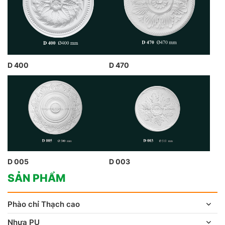
D 400
D 470
D 005
D 003
SẢN PHẨM
Phào chỉ Thạch cao
Nhựa PU