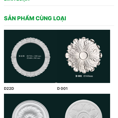
SẢN PHẨM CÙNG LOẠI
D22D
D 001