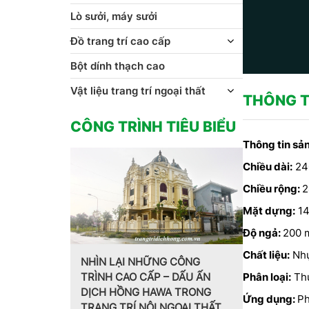
Lò sưởi, máy sưởi
Đồ trang trí cao cấp
Bột dính thạch cao
Vật liệu trang trí ngoại thất
THÔNG T
CÔNG TRÌNH TIÊU BIỂU
Thông tin s
Chiều dài:
24
Chiều rộng:
2
Mặt dựng:
14
Độ ngả:
200 
Chất liệu:
Nh
NHÌN LẠI NHỮNG CÔNG
TRÌNH CAO CẤP – DẤU ẤN
Phân loại:
Thu
Trang trí n
DỊCH HỒNG HAWA TRONG
g phào chỉ
cách Pháp 
Ứng dụng:
Ph
TRANG TRÍ NỘI NGOẠI THẤT