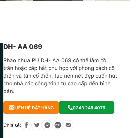
DH- AA 069
Phào nhựa PU DH- AA 069 có thể làm cồ
trần hoặc cấp hắt phù hợp với phong cách cổ
điển và tân cổ điển, tạo nên nét đẹp cuốn hút
cho nhà các công trình từ cao cấp đến bình
dân.
LIÊN HỆ ĐẶT HÀNG
0243 248 4079
Chia sẻ: