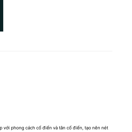
G TRÌNH SỬ DỤNG PHÀO
Công trình thi công phào chỉ
 HOA VĂN THẠCH CAO DO
 với phong cách cổ điển và tân cổ điển, tạo nên nét