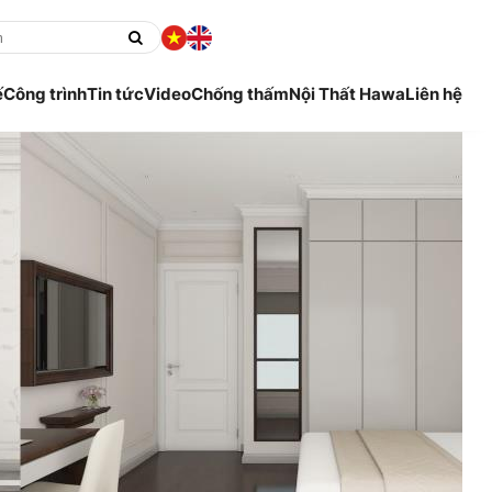
ế
Công trình
Tin tức
Video
Chống thấm
Nội Thất Hawa
Liên hệ