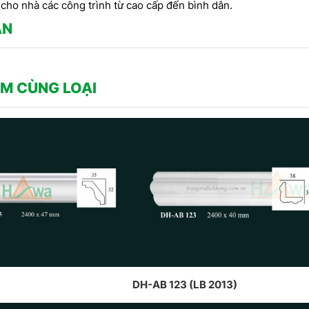
CÔN
hiết kế, thi công
CT CP DỊCH HỒNG HAWA
cho nhà các công trình từ cao cấp đến bình dân.
THI
h 2023
THỰC HIỆN TẠI PENHOUSE
ẬN
PHO
BẮC NINH
THẤ
M CÙNG LOẠI
DH-AB 123 (LB 2013)