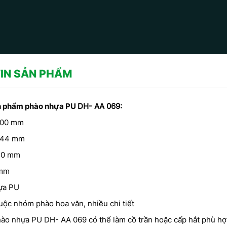
IN SẢN PHẨM
ản phẩm phào nhựa PU
DH- AA 069:
00 mm
44 mm
0 mm
mm
ựa PU
ộc nhóm phào hoa văn, nhiều chi tiết
CÔN
ội thất theo phong
MẪU PHÀO CHỈ THẠCH CAO -
CHỈ
do CT CP Dịch
HOA VĂN TRANG TRÍ TRẦN DO
ào nhựa PU DH- AA 069 có thể làm cồ trần hoặc cấp hắt phù hợp