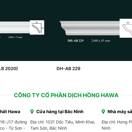
LB 2020)
DH-AB 229
CÔNG TY CỔ PHẦN DỊCH HỒNG HAWA
Thất Hawa
Cửa hàng tại Bắc Ninh
Nhà máy sả
J16-J17 đường
Địa chỉ: 1021 Dốc Tiêu, Minh Khai,
Địa chỉ: Hưng 
co - Từ Sơn -
Tam Sơn, Bắc Ninh
Ninh