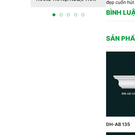
 kết hợp đèn
Hồng Hawa t
đẹp cuốn hút 
a CT Dịch
tại Bắc Nin
BÌNH LU
 và thi công
SẢN PHẨ
DH-AB 135