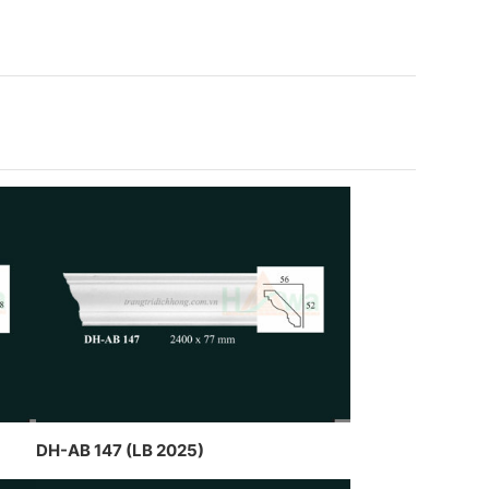
thạch cao dát vàng kết hợp đèn
G TY DỊCH HỒNG HAWA
trần nghệ thuật của CT Dịch
ẾT KẾ VÀ THI CÔNG THEO
Hồng Hawa thiết kế và thi công
NG CÁCH TRANG TRÍ NỘI
T PHÁP
DH-AB 147 (LB 2025)