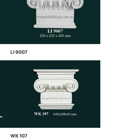
ch cao dát vàng kết hợp đèn
n nghệ thuật của CT Dịch
g Hawa thiết kế và thi công
LI 9007
WK 107