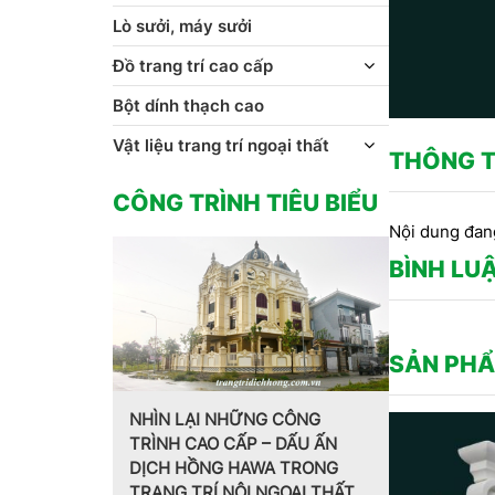
Lò sưởi, máy sưởi
Đồ trang trí cao cấp
Bột dính thạch cao
Vật liệu trang trí ngoại thất
THÔNG T
CÔNG TRÌNH TIÊU BIỂU
Nội dung đan
BÌNH LU
SẢN PHẨ
 CÔNG
 DẤU ẤN
Trang trí nội thất theo phong
MẪU PHÀO 
 TRONG
cách Pháp do CT CP Dịch
HOA VĂN T
GOẠI THẤT