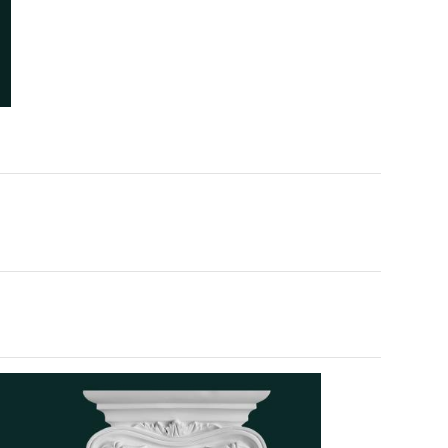
NHÌN LẠI NHỮNG CÔNG
TRÌNH CAO CẤP – DẤU ẤN
DỊCH HỒNG HAWA TRONG
 trình thi công phào chỉ
TRANG TRÍ NỘI NGOẠI THẤT