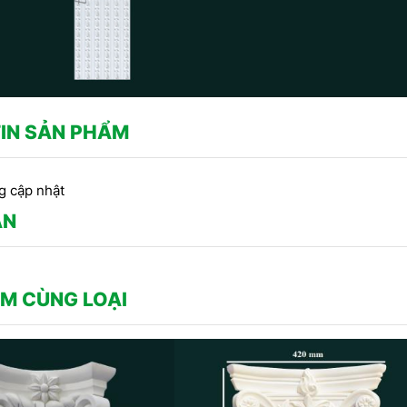
IN SẢN PHẨM
g cập nhật
ẬN
M CÙNG LOẠI
CÔNG TRÌNH SỬ DỤNG PHÀO
CHỈ THẠCH CAO -
Công
CHỈ HOA VĂN THẠCH CAO DO
RANG TRÍ TRẦN DO