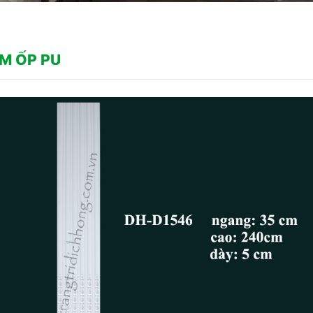
ẤM ỐP PU