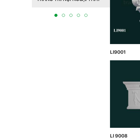
Hồng Hawa thiết kế, thi công
CT CP DỊ
tại Bắc Ninh 2023
THỰC HIỆN
BẮC NINH
LI9001
LI 9008