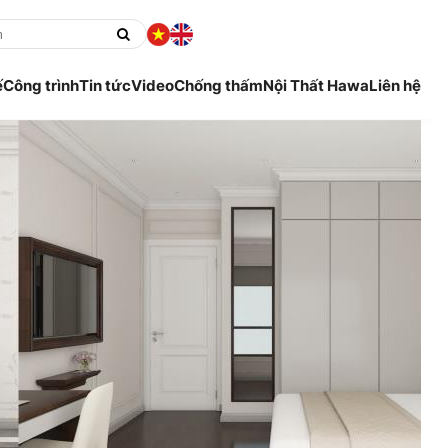
ế
Công trình
Tin tức
Video
Chống thấm
Nội Thất Hawa
Liên hệ