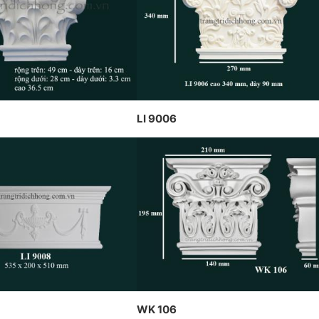
thạ
CÔNG TY DỊCH HỒNG HAWA
CH HỒNG HAWA
trầ
THIẾT KẾ VÀ THI CÔNG THEO
 TẠI PENHOUSE
Hồn
PHONG CÁCH TRANG TRÍ NỘI
THẤT PHÁP
LI 9006
WK 106