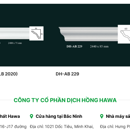
LB 2020)
DH-AB 229
CÔNG TY CỔ PHẦN DỊCH HỒNG HAWA
Thất Hawa
Cửa hàng tại Bắc Ninh
Nhà máy sả
J16-J17 đường
Địa chỉ: 1021 Dốc Tiêu, Minh Khai,
Địa chỉ: Hưng 