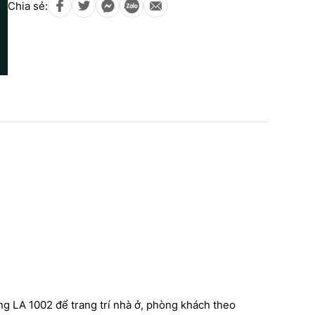
Chia sẻ:
N
T
ÌNH SỬ DỤNG PHÀO
D
Công trình thi công phào chỉ
 VĂN THẠCH CAO DO
ng LA 1002 để trang trí nhà ở, phòng khách theo
T