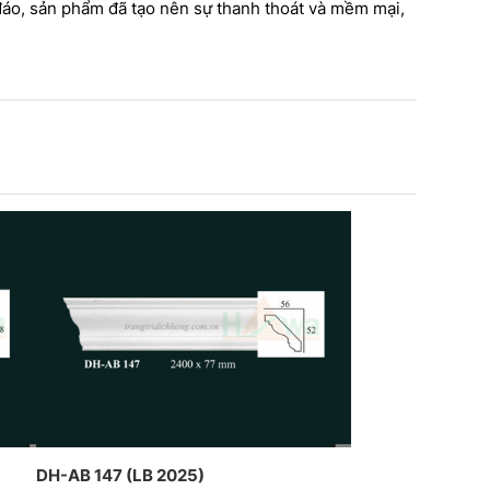
thạch cao dát vàng kết hợp đèn
 DỊCH HỒNG HAWA
 đáo, sản phẩm đã tạo nên sự thanh thoát và mềm mại,
trần nghệ thuật của CT Dịch
Ế VÀ THI CÔNG THEO
Hồng Hawa thiết kế và thi công
ÁCH TRANG TRÍ NỘI
ÁP
DH-AB 147 (LB 2025)