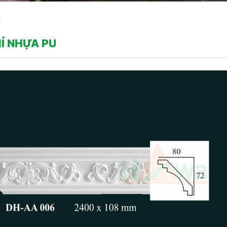
U
Ỉ NHỰA PU