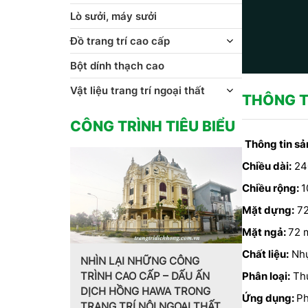
Lò sưởi, máy sưởi
Đồ trang trí cao cấp
Bột dính thạch cao
Vật liệu trang trí ngoại thất
THÔNG T
CÔNG TRÌNH TIÊU BIỂU
Thông tin s
Chiều dài:
24
Chiều rộng:
1
Mặt dựng:
7
Mặt ngả:
72 
Chất liệu:
Nh
NHÌN LẠI NHỮNG CÔNG
TRÌNH CAO CẤP – DẤU ẤN
Phân loại:
Thu
Trang trí nội thấ
DỊCH HỒNG HAWA TRONG
o chỉ
cách Pháp do CT
Ứng dụng:
Ph
TRANG TRÍ NỘI NGOẠI THẤT