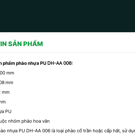
IN SẢN PHẨM
ản phẩm phào nhựa PU
DH-AA 006:
00 mm
08
mm
2 mm
mm
ựa PU
ộc nhóm phào hoa văn
CÔNG TR
t theo phong
MẪU PHÀO CHỈ THẠCH CAO -
CHỈ HOA
 CP Dịch
HOA VĂN TRANG TRÍ TRẦN DO
ào nhựa PU DH-AA 006 là loại phào cổ trần hoặc cấp hắt, sử dụ