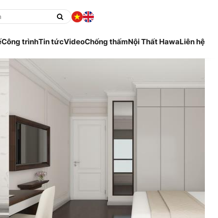
ế
Công trình
Tin tức
Video
Chống thấm
Nội Thất Hawa
Liên hệ