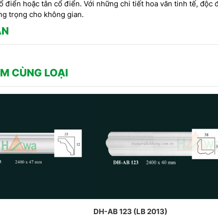
CÔNG TY
kế, thi công
CT CP DỊCH HỒNG HAWA
 điển hoặc tân cổ điển. Với những chi tiết hoa văn tinh tế, độc
THIẾT K
3
THỰC HIỆN TẠI PENHOUSE
ng trọng cho không gian.
PHONG C
BẮC NINH
ẬN
THẤT PH
M CÙNG LOẠI
DH-AB 123 (LB 2013)