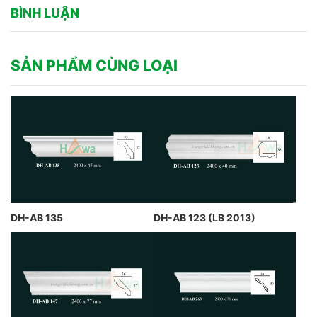
BÌNH LUẬN
SẢN PHẨM CÙNG LOẠI
DH-AB 135
DH-AB 123 (LB 2013)