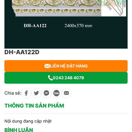
DH-AA122D
LIÊN HỆ ĐẶT HÀNG
0243 248 4079
Chia sẻ:
THÔNG TIN SẢN PHẨM
Nội dung đang cập nhật
BÌNH LUẬN