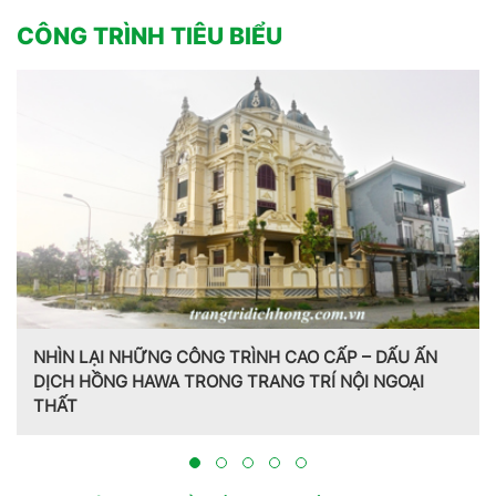
CÔNG TRÌNH TIÊU BIỂU
NHÌN LẠI NHỮNG CÔNG TRÌNH CAO CẤP – DẤU ẤN
DỊCH HỒNG HAWA TRONG TRANG TRÍ NỘI NGOẠI
THẤT
Tr
Hồ