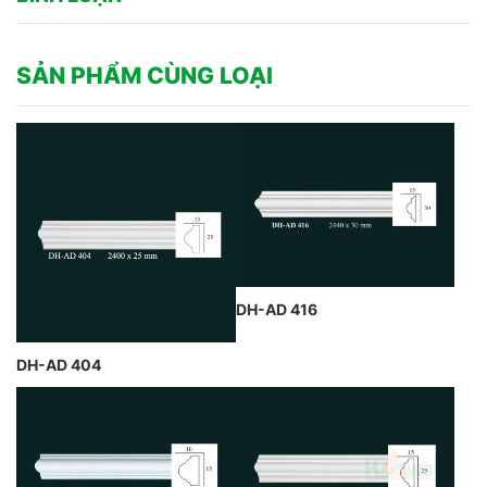
SẢN PHẨM CÙNG LOẠI
DH-AD 416
DH-AD 404