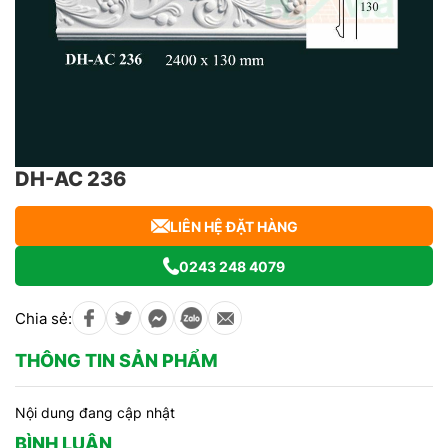
DH-AC 236
LIÊN HỆ ĐẶT HÀNG
0243 248 4079
Chia sẻ:
THÔNG TIN SẢN PHẨM
Nội dung đang cập nhật
BÌNH LUẬN