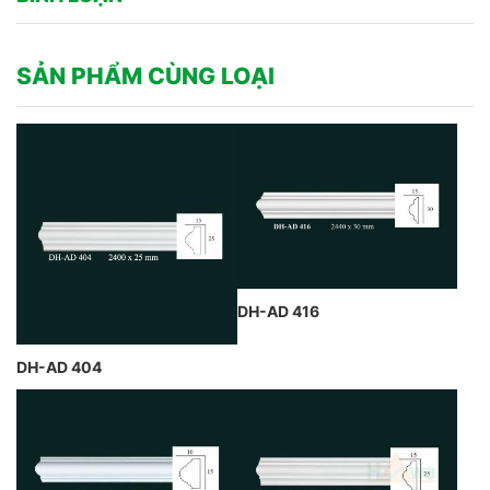
SẢN PHẨM CÙNG LOẠI
DH-AD 416
DH-AD 404