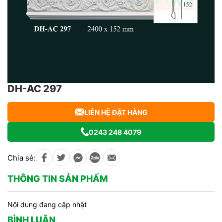
DH-AC 297
LIÊN HỆ ĐẶT HÀNG
0243 248 4079
Chia sẻ:
THÔNG TIN SẢN PHẨM
Nội dung đang cập nhật
BÌNH LUẬN