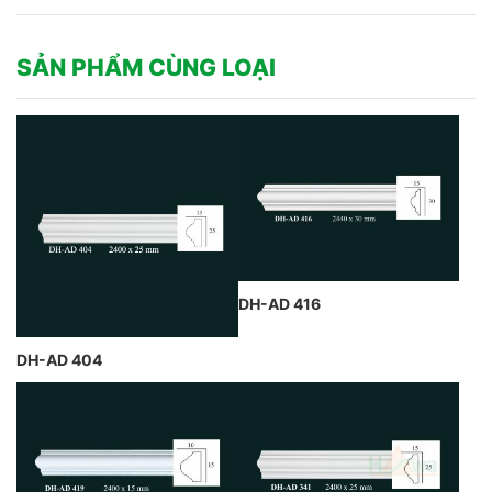
SẢN PHẨM CÙNG LOẠI
DH-AD 416
DH-AD 404