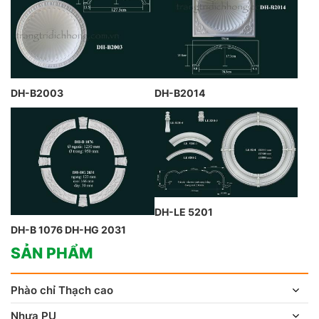
DH-B2003
DH-B2014
DH-LE 5201
DH-B 1076 DH-HG 2031
SẢN PHẨM
Phào chỉ Thạch cao
Nhựa PU