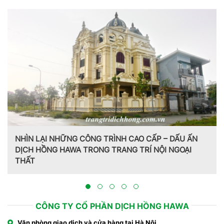
NHÌN LẠI NHỮNG CÔNG TRÌNH CAO CẤP – DẤU ẤN
DỊCH HỒNG HAWA TRONG TRANG TRÍ NỘI NGOẠI
THẤT
CÔNG TY CỔ PHẦN DỊCH HỒNG HAWA
Văn phòng giao dịch và cửa hàng tại Hà Nội