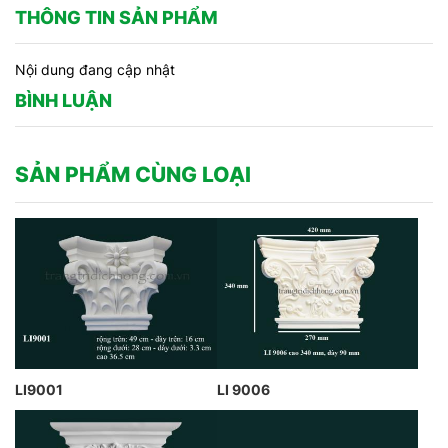
THÔNG TIN SẢN PHẨM
Nội dung đang cập nhật
BÌNH LUẬN
SẢN PHẨM CÙNG LOẠI
LI9001
LI 9006