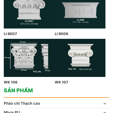
LI 9007
LI 9008
WK 106
WK 107
SẢN PHẨM
Phào chỉ Thạch cao
Nhựa PU