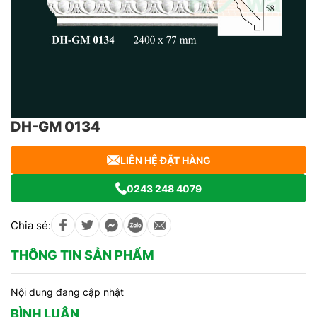
DH-GM 0134
LIÊN HỆ ĐẶT HÀNG
0243 248 4079
Chia sẻ:
THÔNG TIN SẢN PHẨM
Nội dung đang cập nhật
BÌNH LUẬN