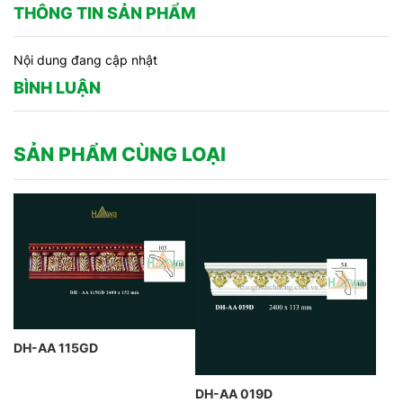
THÔNG TIN SẢN PHẨM
Nội dung đang cập nhật
BÌNH LUẬN
SẢN PHẨM CÙNG LOẠI
DH-AA 115GD
DH-AA 019D