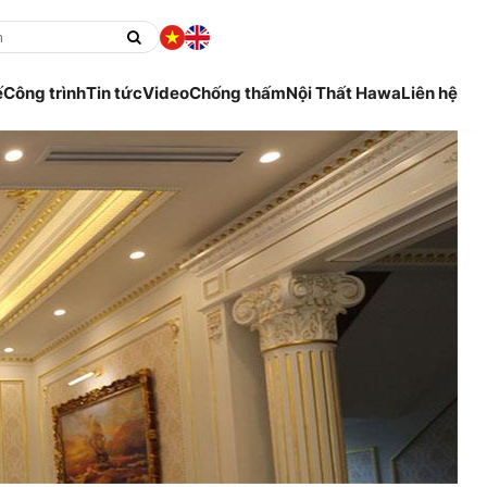
ế
Công trình
Tin tức
Video
Chống thấm
Nội Thất Hawa
Liên hệ