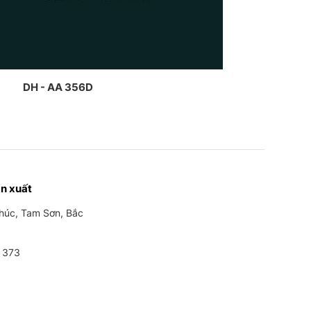
DH - AA 356D
n xuất
Phúc, Tam Sơn, Bắc
 373