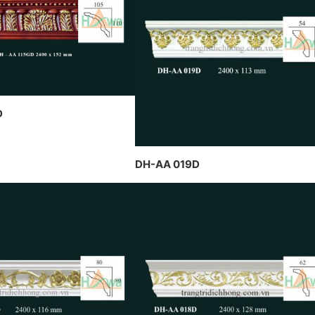
t
THIẾT KẾ VÀ THI CÔNG THEO
IỆN TẠI PENHOUSE
H
PHONG CÁCH TRANG TRÍ NỘI
H
THẤT PHÁP
D
DH-AA 019D