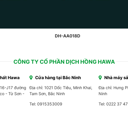
DH-AA018D
CÔNG TY CỔ PHẦN DỊCH HỒNG HAWA
Thất Hawa
Cửa hàng tại Bắc Ninh
Nhà máy sả
J16-J17 đường
Địa chỉ: 1021 Dốc Tiêu, Minh Khai,
Địa chỉ: Hưng 
co - Từ Sơn -
Tam Sơn, Bắc Ninh
Ninh
Tel: 0915353009
Tel:
0222 37 47