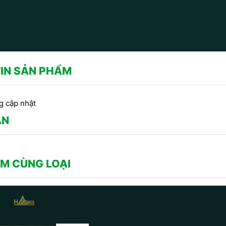
IN SẢN PHẨM
g cập nhật
ẬN
M CÙNG LOẠI
CÔNG TRÌNH SỬ DỤNG PHÀO
O CHỈ THẠCH CAO -
C
CHỈ HOA VĂN THẠCH CAO DO
 TRANG TRÍ TRẦN DO
t
CÔNG TY DỊCH HỒNG HAWA
DỊCH HỒNG HAWA