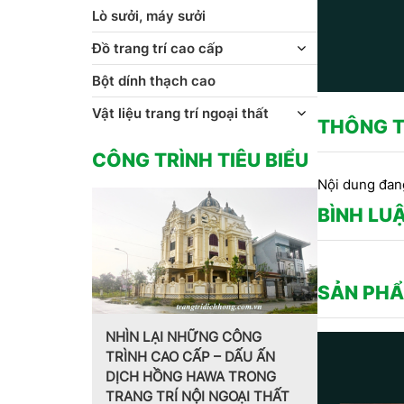
Lò sưởi, máy sưởi
Đồ trang trí cao cấp
Bột dính thạch cao
Vật liệu trang trí ngoại thất
THÔNG T
CÔNG TRÌNH TIÊU BIỂU
Nội dung đan
BÌNH LU
SẢN PHẨ
NG CÔNG
 – DẤU ẤN
Trang trí nội thất theo phong
MẪU PHÀ
WA TRONG
cách Pháp do CT CP Dịch
HOA VĂN
 NGOẠI THẤT
Hồng Hawa thiết kế, thi công
CT CP 