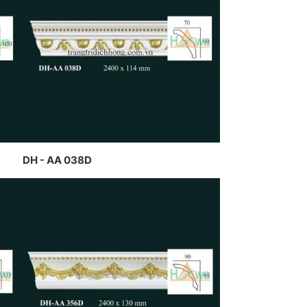
rần nghệ thuật của CT Dịch
ồng Hawa thiết kế và thi công
DH - AA 038D