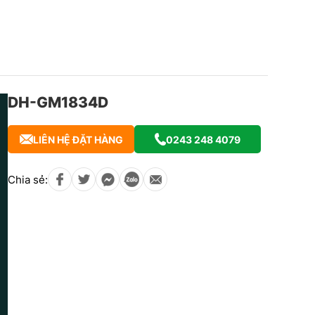
DH-GM1834D
LIÊN HỆ ĐẶT HÀNG
0243 248 4079
Chia sẻ: