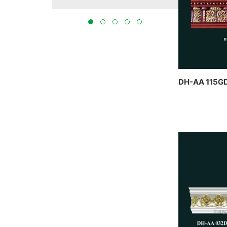
tại Bắc Ninh 2023
THỰC H
BẮC NIN
DH-AA 115G