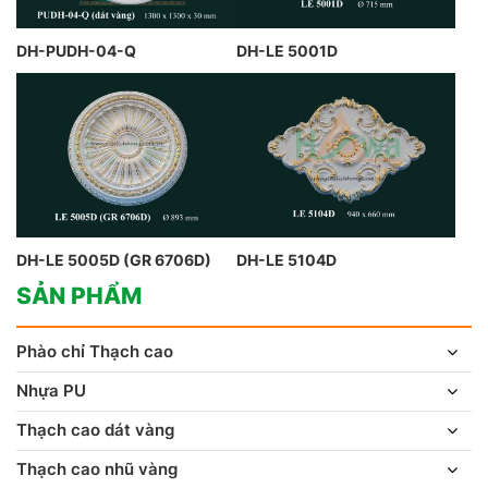
DH-PUDH-04-Q
DH-LE 5001D
DH-LE 5005D (GR 6706D)
DH-LE 5104D
SẢN PHẨM
Phào chỉ Thạch cao
Nhựa PU
Thạch cao dát vàng
Thạch cao nhũ vàng