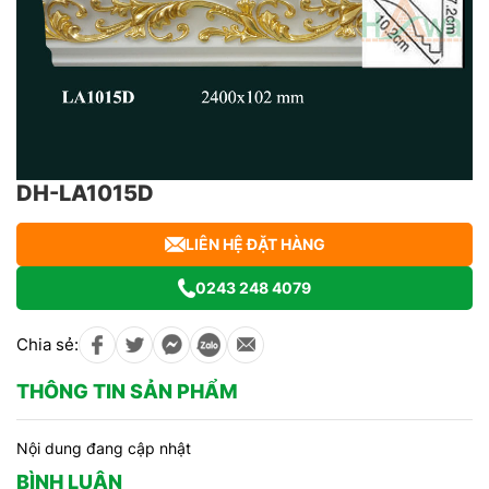
DH-LA1015D
LIÊN HỆ ĐẶT HÀNG
0243 248 4079
Chia sẻ:
THÔNG TIN SẢN PHẨM
Nội dung đang cập nhật
BÌNH LUẬN