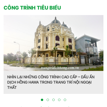
CÔNG TRÌNH TIÊU BIỂU
H CAO CẤP – DẤU ẤN
ANG TRÍ NỘI NGOẠI
Trang trí nội thất theo phong cá
Hồng Hawa thiết kế, thi công tại 