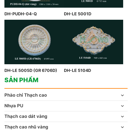
DH-PUDH-04-Q
DH-LE 5001D
DH-LE 5005D (GR 6706D)
DH-LE 5104D
SẢN PHẨM
Phào chỉ Thạch cao
Nhựa PU
Thạch cao dát vàng
Thạch cao nhũ vàng