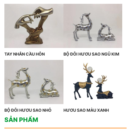
TAY NHẪN CẦU HÔN
BỘ ĐÔI HƯƠU SAO NGŨ KIM
BỘ ĐÔI HƯƠU SAO NHỎ
HƯƠU SAO MÀU XANH
SẢN PHẨM