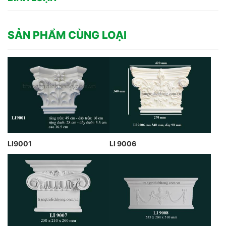
SẢN PHẨM CÙNG LOẠI
LI9001
LI 9006