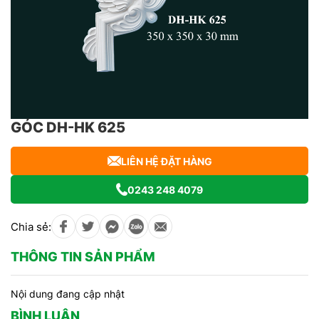
GÓC DH-HK 625
LIÊN HỆ ĐẶT HÀNG
0243 248 4079
Chia sẻ:
THÔNG TIN SẢN PHẨM
Nội dung đang cập nhật
BÌNH LUẬN