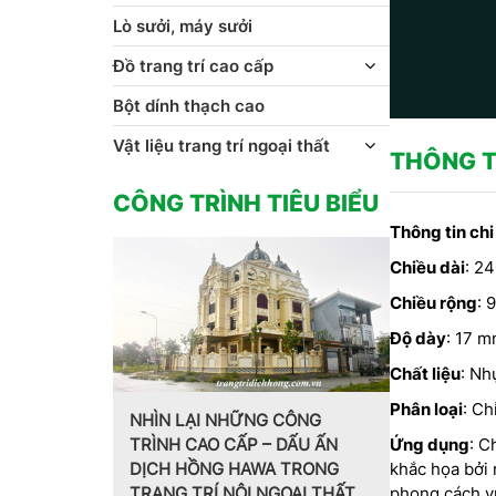
Lò sưởi, máy sưởi
Đồ trang trí cao cấp
Bột dính thạch cao
Vật liệu trang trí ngoại thất
THÔNG T
CÔNG TRÌNH TIÊU BIỂU
Thông tin chi
Chiều dài
: 2
Chiều rộng
: 
Độ dày
: 17 
Chất liệu
: Nh
Phân loại
: Ch
HỮNG CÔNG
CẤP – DẤU ẤN
Ứng dụng
: C
Trang trí nội thất theo phong
MẪU 
 HAWA TRONG
khắc họa bởi 
cách Pháp do CT CP Dịch
HOA 
NỘI NGOẠI THẤT
phong cách v