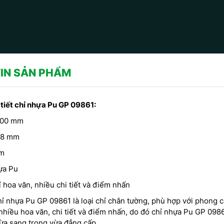
IN SẢN PHẨM
 tiết chỉ nhựa Pu
GP 09861:
400 mm
98 mm
mm
ựa Pu
ỉ hoa văn, nhiều chi tiết và điểm nhấn
hỉ nhựa Pu GP 09861 là loại chỉ chân tường, phù hợp với phong 
CÔNG TRÌNH SỬ DỤNG PHÀO
PHÀO CHỈ THẠCH CAO -
nhiều hoa văn, chi tiết và điểm nhấn, do đó chỉ nhựa Pu GP 098
CHỈ HOA VĂN THẠCH CAO DO
VĂN TRANG TRÍ TRẦN DO
ừa sang trọng vừa đẳng cấp.