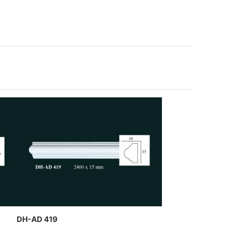
thạch cao dát vàng kết hợp đèn
trần nghệ thuật của CT Dịch
Hồng Hawa thiết kế và thi công
DH-AD 419