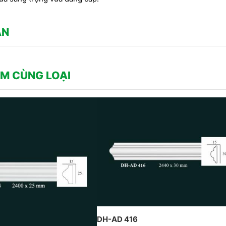
CÔNG TY DỊCH HỒNG HAWA
P DỊCH HỒNG HAWA
THIẾT KẾ VÀ THI CÔNG THEO
 HIỆN TẠI PENHOUSE
PHONG CÁCH TRANG TRÍ NỘI
NINH
ẬN
THẤT PHÁP
M CÙNG LOẠI
DH-AD 416