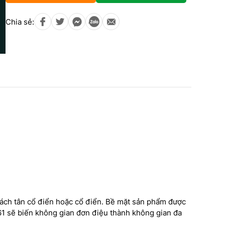
Chia sẻ:
NHÌN LẠI NHỮNG CÔNG
TRÌNH CAO CẤP – DẤU Ấ
cách tân cổ điển hoặc cổ điển. Bề mặt sản phẩm được
DỊCH HỒNG HAWA TRON
61 sẽ biến không gian đơn điệu thành không gian đa
Công trình thi công phào chỉ
TRANG TRÍ NỘI NGOẠI T