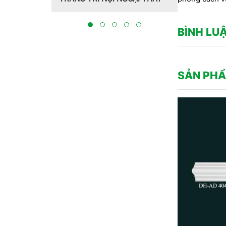
Hồng Hawa thiết kế, thi công
CT C
tại Bắc Ninh 2023
THỰC
BẮC 
BÌNH LU
SẢN PHẨ