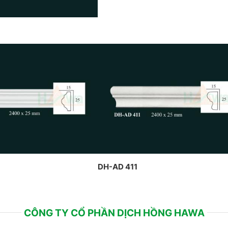
DH-AD 411
CÔNG TY CỔ PHẦN DỊCH HỒNG HAWA