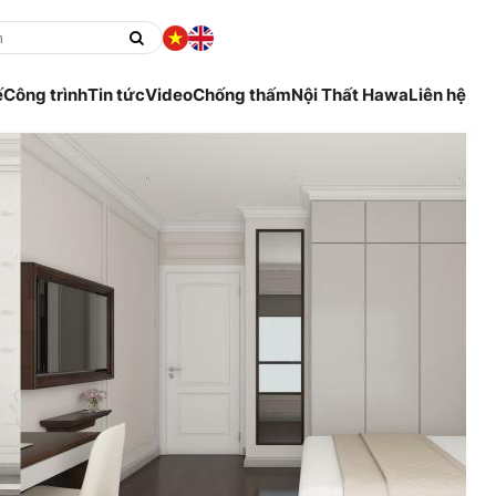
ế
Công trình
Tin tức
Video
Chống thấm
Nội Thất Hawa
Liên hệ