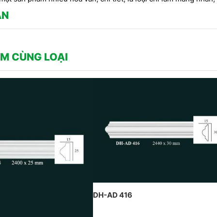
thạ
CÔNG TY DỊCH HỒNG HAWA
CH HỒNG HAWA
trầ
THIẾT KẾ VÀ THI CÔNG THEO
N TẠI PENHOUSE
ẬN
Hồn
PHONG CÁCH TRANG TRÍ NỘI
THẤT PHÁP
M CÙNG LOẠI
DH-AD 416