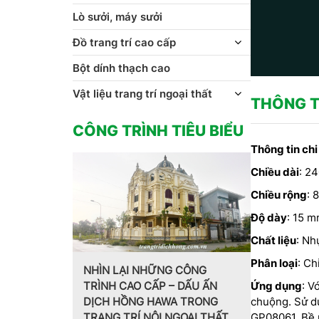
Lò sưởi, máy sưởi
Đồ trang trí cao cấp
Bột dính thạch cao
Vật liệu trang trí ngoại thất
THÔNG T
CÔNG TRÌNH TIÊU BIỂU
Thông tin chi
Chiều dài
: 2
Chiều rộng
: 
Độ dày
: 15 
Chất liệu
: Nh
Phân loại
: Ch
G CÔNG
– DẤU ẤN
Ứng dụng
: V
Trang trí nội thất theo phong
MẪU PHÀO
A TRONG
chuộng. Sử dụ
cách Pháp do CT CP Dịch
HOA VĂN 
NGOẠI THẤT
GP08061. Bề m