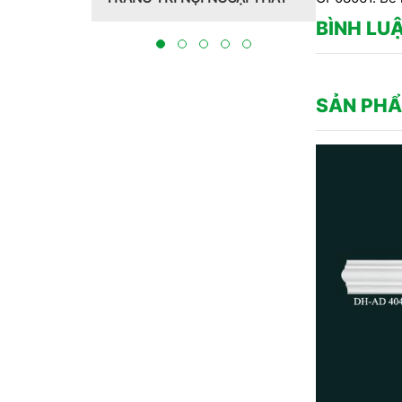
Hồng Hawa thiết kế, thi công
CT CP DỊ
tại Bắc Ninh 2023
THỰC HIỆ
BÌNH LU
BẮC NINH
SẢN PHẨ