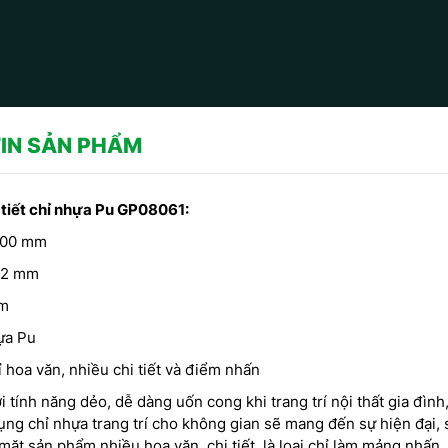
IN SẢN PHẨM
 tiết chỉ nhựa Pu
GP08061:
400 mm
82 mm
mm
ựa Pu
ỉ hoa văn, nhiều chi tiết và điểm nhấn
ới tính năng dẻo, dễ dàng uốn cong khi trang trí nội thất gia đ
CÔNG TRÌNH SỬ DỤNG PHÀO
 CHỈ THẠCH CAO -
ng chỉ nhựa trang trí cho không gian sẽ mang đến sự hiện đại,
Côn
CHỈ HOA VĂN THẠCH CAO DO
TRANG TRÍ TRẦN DO
ặt sản phẩm nhiều hoa văn, chi tiết, là loại chỉ làm mảng nhấn, 