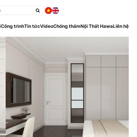
ế
Công trình
Tin tức
Video
Chống thấm
Nội Thất Hawa
Liên hệ