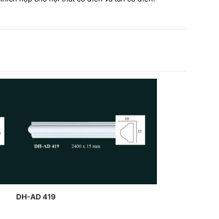
ch cao dát vàng kết hợp đèn
n nghệ thuật của CT Dịch
g Hawa thiết kế và thi công
DH-AD 419