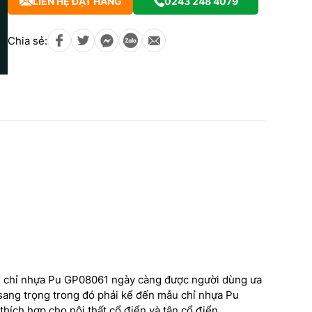
LIÊN HỆ ĐẶT HÀNG
0243 248 4079
Chia sẻ:
NHÌN LẠI NHỮNG CÔNG
TRÌNH CAO CẤP – DẤU ẤN
ình, chỉ nhựa Pu GP08061 ngày càng được người dùng ưa
DỊCH HỒNG HAWA TRONG
 sang trọng trong đó phải kể đến mẫu chỉ nhựa Pu
g trình thi công phào chỉ
TRANG TRÍ NỘI NGOẠI THẤT
thích hợp cho nội thất cổ điển và tân cổ điển.