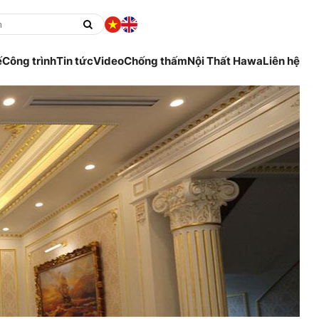
ế
Công trình
Tin tức
Video
Chống thấm
Nội Thất Hawa
Liên hệ