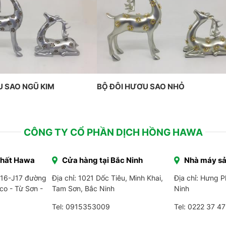
U SAO NGŨ KIM
BỘ ĐÔI HƯƠU SAO NHỎ
CÔNG TY CỔ PHẦN DỊCH HỒNG HAWA
Thất Hawa
Cửa hàng tại Bắc Ninh
Nhà máy sả
J16-J17 đường
Địa chỉ: 1021 Dốc Tiêu, Minh Khai,
Địa chỉ: Hưng 
co - Từ Sơn -
Tam Sơn, Bắc Ninh
Ninh
Tel: 0915353009
Tel:
0222 37 47