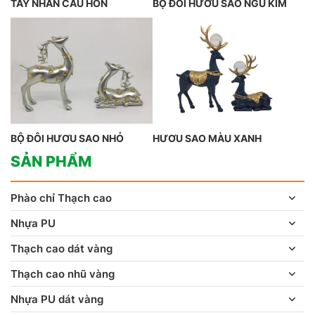
TAY NHẪN CẦU HÔN
BỘ ĐÔI HƯƠU SAO NGŨ KIM
BỘ ĐÔI HƯƠU SAO NHỎ
HƯƠU SAO MÀU XANH
SẢN PHẨM
Phào chỉ Thạch cao
Nhựa PU
Thạch cao dát vàng
Thạch cao nhũ vàng
Nhựa PU dát vàng