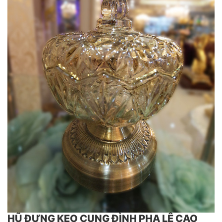
HŨ ĐỰNG KẸO CUNG ĐÌNH PHA LÊ CAO