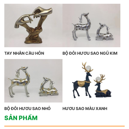
TAY NHẪN CẦU HÔN
BỘ ĐÔI HƯƠU SAO NGŨ KIM
BỘ ĐÔI HƯƠU SAO NHỎ
HƯƠU SAO MÀU XANH
SẢN PHẨM