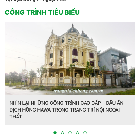
CÔNG TRÌNH TIÊU BIỂU
N LẠI NHỮNG CÔNG TRÌNH CAO CẤP – DẤU ẤN
H HỒNG HAWA TRONG TRANG TRÍ NỘI NGOẠI
T
Trang tr
Hồng Haw