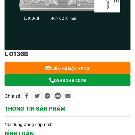
L 0136B
LIÊN HỆ ĐẶT HÀNG
0243 248 4079
Chia sẻ:
THÔNG TIN SẢN PHẨM
Nội dung đang cập nhật
BÌNH LUẬN