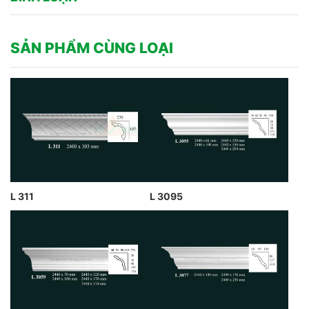
SẢN PHẨM CÙNG LOẠI
L 311
L 3095