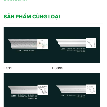
SẢN PHẨM CÙNG LOẠI
L 311
L 3095