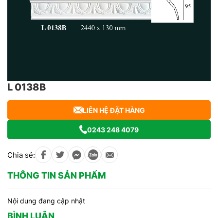
L 0138B
LIÊN HỆ ĐẶT HÀNG
0243 248 4079
Chia sẻ:
THÔNG TIN SẢN PHẨM
Nội dung đang cập nhật
BÌNH LUẬN