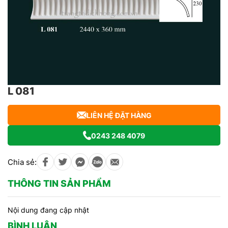
L 081
LIÊN HỆ ĐẶT HÀNG
0243 248 4079
Chia sẻ:
THÔNG TIN SẢN PHẨM
Nội dung đang cập nhật
BÌNH LUẬN