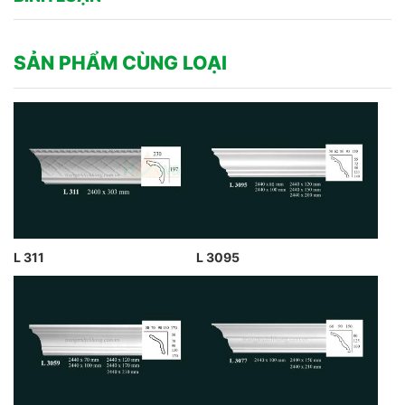
SẢN PHẨM CÙNG LOẠI
L 311
L 3095